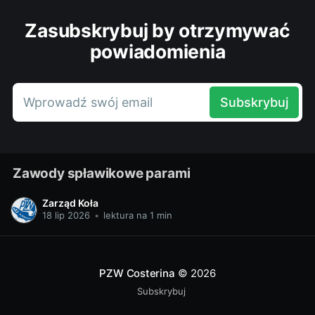
Zasubskrybuj by otrzymywać
powiadomienia
Wprowadź swój email
Subskrybuj
Zawody spławikowe parami
Zarząd Koła
18 lip 2026
•
lektura na 1 min
PZW Costerina
© 2026
Subskrybuj