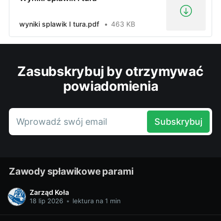
wyniki splawik I tura.pdf
463 KB
Zasubskrybuj by otrzymywać
powiadomienia
Wprowadź swój email
Subskrybuj
Zawody spławikowe parami
Zarząd Koła
18 lip 2026
•
lektura na 1 min