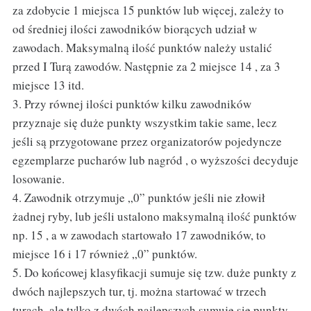
za zdobycie 1 miejsca 15 punktów lub więcej, zależy to
od średniej ilości zawodników biorących udział w
zawodach. Maksymalną ilość punktów należy ustalić
przed I Turą zawodów. Następnie za 2 miejsce 14 , za 3
miejsce 13 itd.
3. Przy równej ilości punktów kilku zawodników
przyznaje się duże punkty wszystkim takie same, lecz
jeśli są przygotowane przez organizatorów pojedyncze
egzemplarze pucharów lub nagród , o wyższości decyduje
losowanie.
4. Zawodnik otrzymuje „0” punktów jeśli nie złowił
żadnej ryby, lub jeśli ustalono maksymalną ilość punktów
np. 15 , a w zawodach startowało 17 zawodników, to
miejsce 16 i 17 również „0” punktów.
5. Do końcowej klasyfikacji sumuje się tzw. duże punkty z
dwóch najlepszych tur, tj. można startować w trzech
turach, ale tylko z dwóch najlepszych sumuje się punkty,