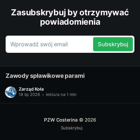
Zasubskrybuj by otrzymywać
powiadomienia
Wprowadź swój email
Subskrybuj
Zawody spławikowe parami
Zarząd Koła
18 lip 2026
•
lektura na 1 min
PZW Costerina
© 2026
Subskrybuj