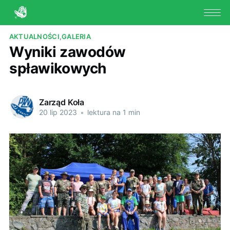
AKTUALNOŚCI
,
GALERIA
Wyniki zawodów
spławikowych
Zarząd Koła
20 lip 2023
•
lektura na 1 min