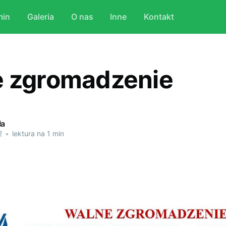
min
Galeria
O nas
Inne
Kontakt
 zgromadzenie
ła
2
•
lektura na 1 min