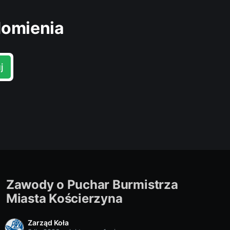
domienia
j
Zawody o Puchar Burmistrza
Miasta Kościerzyna
Zarząd Koła