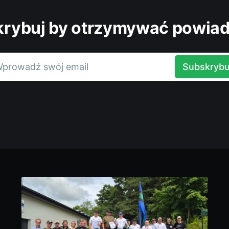
rybuj by otrzymywać powia
prowadź swój email
Subskrybu