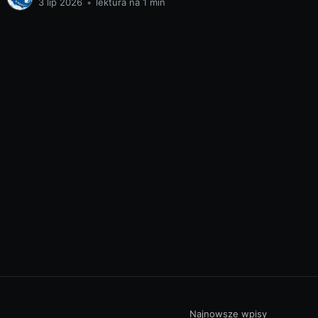
3 lip 2026
•
lektura na 1 min
Najnowsze wpisy