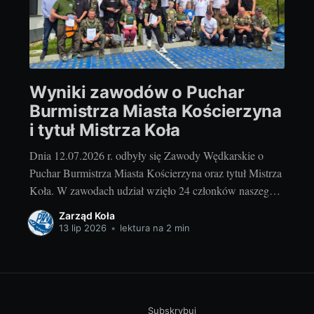
Wyniki zawodów o Puchar
Burmistrza Miasta Kościerzyna
i tytuł Mistrza Koła
Dnia 12.07.2026 r. odbyły się Zawody Wędkarskie o
Puchar Burmistrza Miasta Kościerzyna oraz tytuł Mistrza
Koła. W zawodach udział wzięło 24 członków naszego
koła oraz zaproszeni goście z kół PZW Łubiana i PZW
Zarząd Koła
Kołczygłowy. Rywalizacja przebiegała w miłej, sportowej
13 lip 2026
•
lektura na 2 min
atmosferze i została rozegrana w trzech kategoriach:
Junior, Senior
Subskrybuj