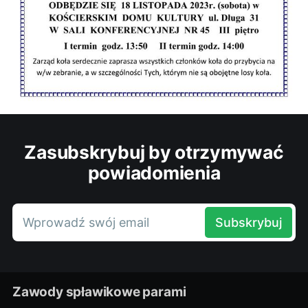
Zasubskrybuj by otrzymywać
powiadomienia
Wprowadź swój email
Subskrybuj
Zawody spławikowe parami