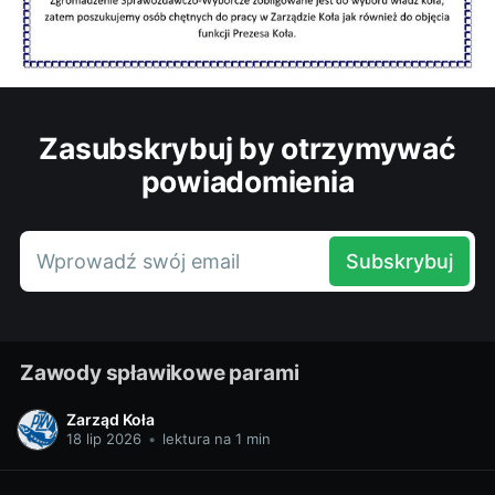
Zasubskrybuj by otrzymywać
powiadomienia
Wprowadź swój email
Subskrybuj
Zawody spławikowe parami
Zarząd Koła
18 lip 2026
•
lektura na 1 min