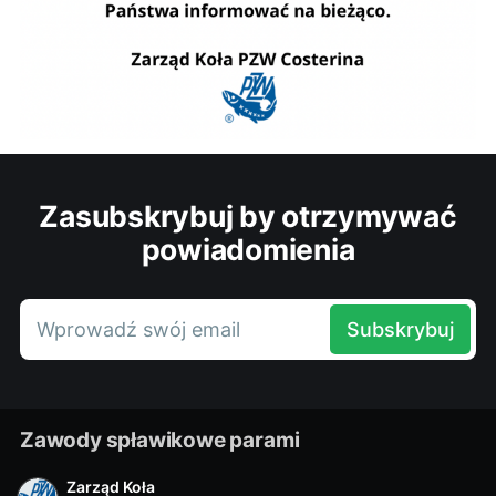
Zasubskrybuj by otrzymywać
powiadomienia
Wprowadź swój email
Subskrybuj
Zawody spławikowe parami
Zarząd Koła