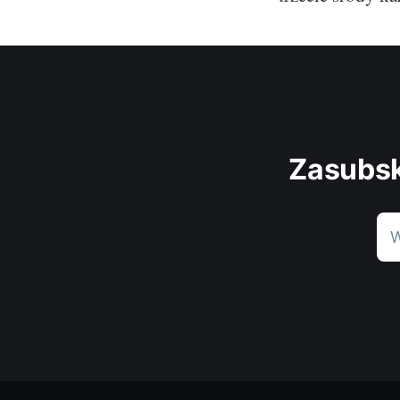
Zasubsk
W