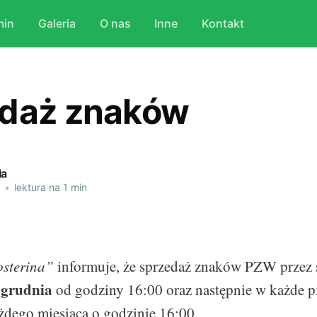
min
Galeria
O nas
Inne
Kontakt
daż znaków
ła
•
lektura na 1 min
sterina”
informuje, że sprzedaż znaków PZW przez s
 grudnia
od godziny 16:00 oraz następnie w każde p
ażdego miesiąca o godzinie 16:00.