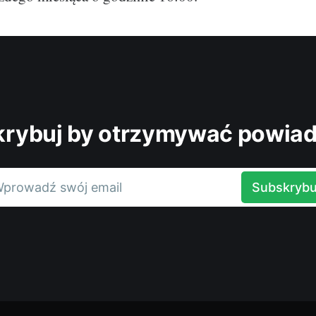
rybuj by otrzymywać powia
prowadź swój email
Subskrybu