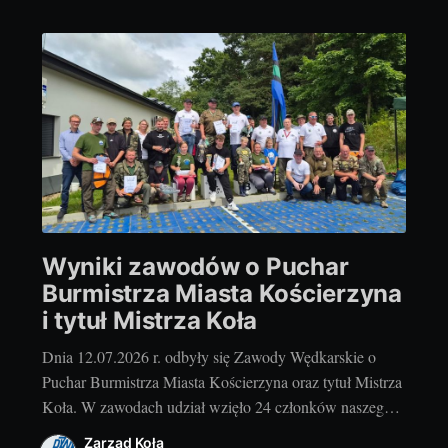
Wyniki zawodów o Puchar
Burmistrza Miasta Kościerzyna
i tytuł Mistrza Koła
Dnia 12.07.2026 r. odbyły się Zawody Wędkarskie o
Puchar Burmistrza Miasta Kościerzyna oraz tytuł Mistrza
Koła. W zawodach udział wzięło 24 członków naszego
koła oraz zaproszeni goście z kół PZW Łubiana i PZW
Zarząd Koła