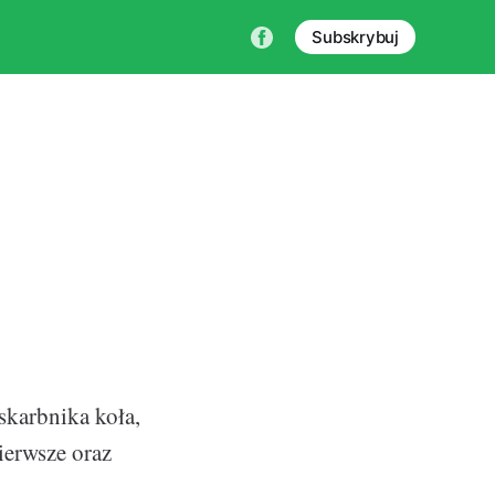
Subskrybuj
karbnika koła,
ierwsze oraz