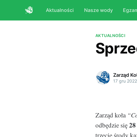
Aktualności
Nasze wody
Egza
AKTUALNOŚCI
Sprze
Zarząd Ko
17 gru 2022
Zarząd koła
“Co
28
odbędzie się
trzecie środy k