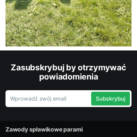
Zasubskrybuj by otrzymywać
powiadomienia
Wprowadź swój email
Subskrybuj
Zawody spławikowe parami