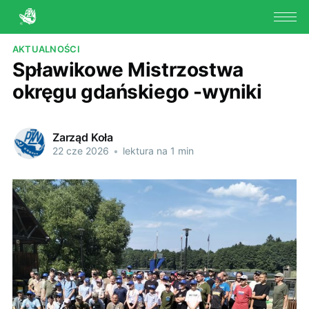
AKTUALNOŚCI
Spławikowe Mistrzostwa
okręgu gdańskiego -wyniki
Zarząd Koła
22 cze 2026
•
lektura na 1 min