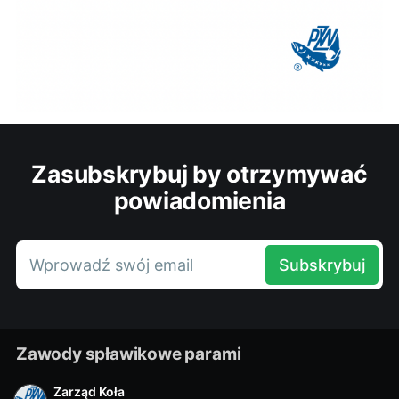
Zasubskrybuj by otrzymywać
powiadomienia
Wprowadź swój email
Subskrybuj
Zawody spławikowe parami
Zarząd Koła