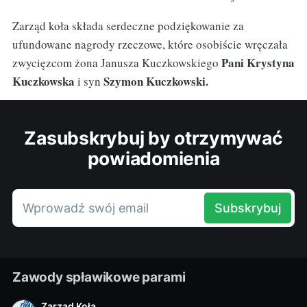
Zarząd koła składa serdeczne podziękowanie za
ufundowane nagrody rzeczowe, które osobiście wręczała
Pani Krystyna
zwycięzcom żona Janusza Kuczkowskiego
Kuczkowska
Szymon Kuczkowski.
i syn
Zasubskrybuj by otrzymywać
powiadomienia
Wprowadź swój email
Subskrybuj
Zawody spławikowe parami
Zarząd Koła