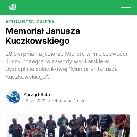
AKTUALNOŚCI
,
GALERIA
Memoriał Janusza
Kuczkowskiego
28 sierpnia na jeziorze Mieliste w miejscowości
Juszki rozegrano zawody wędkarskie w
dyscyplinie spławikowej "Memoriał Janusza
Kuczkowskiego".
Zarząd Koła
28 sie 2022
•
lektura na 1 min