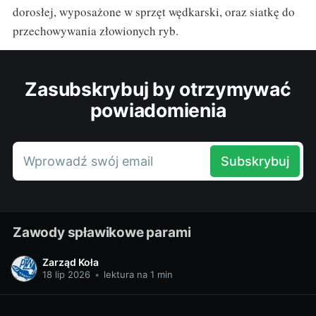
dorosłej, wyposażone w sprzęt wędkarski, oraz siatkę do
przechowywania złowionych ryb.
Zasubskrybuj by otrzymywać
powiadomienia
Wprowadź swój email
Subskrybuj
Zawody spławikowe parami
Zarząd Koła
18 lip 2026
•
lektura na 1 min