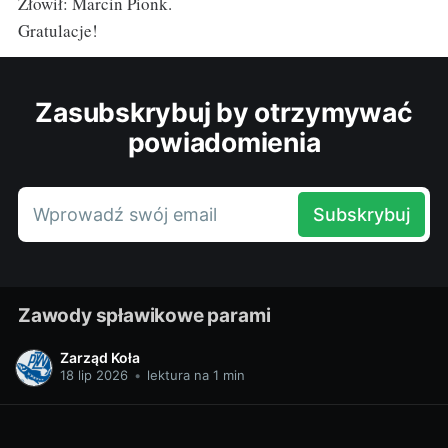
Złowił: Marcin Pionk.
Gratulacje!
Zasubskrybuj by otrzymywać
powiadomienia
Wprowadź swój email
Subskrybuj
Zawody spławikowe parami
Zarząd Koła
18 lip 2026
•
lektura na 1 min