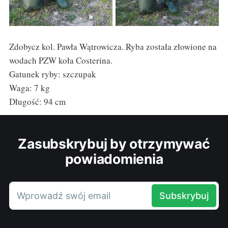
Zdobycz kol. Pawła Wątrowicza. Ryba została złowione na
wodach PZW koła Costerina.
Gatunek ryby: szczupak
Waga: 7 kg
Długość: 94 cm
Zasubskrybuj by otrzymywać
powiadomienia
Wprowadź swój email
Subskrybuj