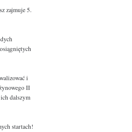
z zajmuje 5.
odych
osiągniętych
walizować i
żynowego II
 ich dalszym
ych startach!