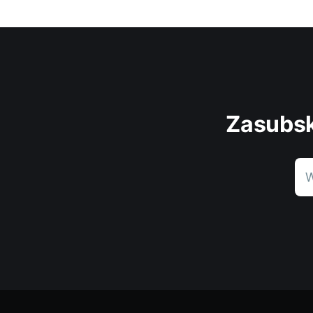
Zasubsk
W