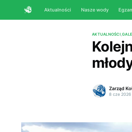
Aktualności
Nasze wody
Egza
AKTUALNOŚCI
,
GALE
Kolej
młod
Zarząd Ko
8 cze 2026