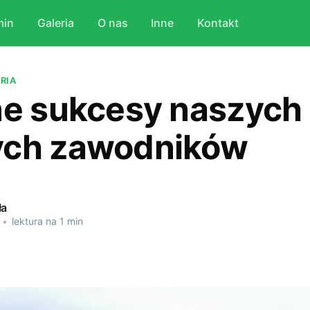
min
Galeria
O nas
Inne
Kontakt
RIA
ne sukcesy naszych
ych zawodników
ła
•
lektura na 1 min