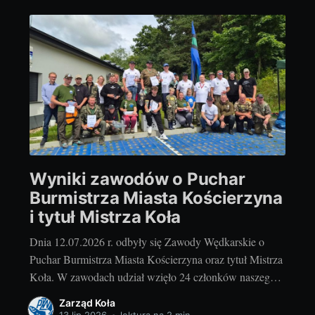
Wyniki zawodów o Puchar
Burmistrza Miasta Kościerzyna
i tytuł Mistrza Koła
Dnia 12.07.2026 r. odbyły się Zawody Wędkarskie o
Puchar Burmistrza Miasta Kościerzyna oraz tytuł Mistrza
Koła. W zawodach udział wzięło 24 członków naszego
koła oraz zaproszeni goście z kół PZW Łubiana i PZW
Zarząd Koła
Kołczygłowy. Rywalizacja przebiegała w miłej, sportowej
13 lip 2026
•
lektura na 2 min