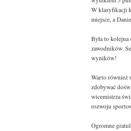
wynikiem 5 pun
W klasyfikacji 
miejsce, a Danie
Była to kolejna
zawodników. Ser
wyników!
Warto również w
zdobywać doświ
wicemistrza świ
rozwoju sport
Ogromne gratula