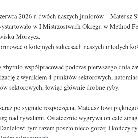
zerwca 2026 r. dwóch naszych juniorów – Mateusz St
wystartowało w I Mistrzostwach Okręgu w Method Fe
owisku Morzycz.
ormować o kolejnych sukcesach naszych młodych koś
y zbytnio współpracować podczas pierwszego dnia z
lizację z wynikiem 4 punktów sektorowych, natomias
ów sektorowych, łowiąc głównie drobne ryby.
zaraz po sygnale rozpoczęcia, Mateusz łowi pięknego 
agę nad rywalami. Ostatecznie wygrywa on całe zmag
anielowi tym razem poszło nieco gorzej i kończy ry