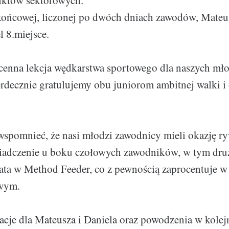
któw sektorowych.
końcowej, liczonej po dwóch dniach zawodów, Mateus
l 8.miejsce.
 cenna lekcja wędkarstwa sportowego dla naszych mł
decznie gratulujemy obu juniorom ambitnej walki i 
spomnieć, że nasi młodzi zawodnicy mieli okazję ry
adczenie u boku czołowych zawodników, w tym dru
ata w Method Feeder, co z pewnością zaprocentuje w
owym.
cje dla Mateusza i Daniela oraz powodzenia w kolejn